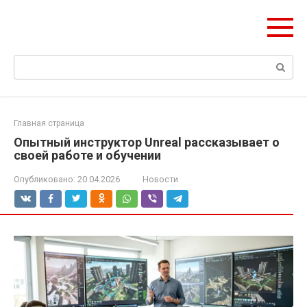
Перейти
ЧудоСтрой
к
Архитектурные шедевры Москвы и Мира
контенту
Поиск:
Главная страница
Опытный инструктор Unreal рассказывает о
своей работе и обучении
Опубликовано:
20.04.2026
Новости