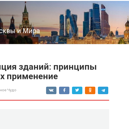
сквы и Мира
яция зданий: принципы
их применение
ное Чудо