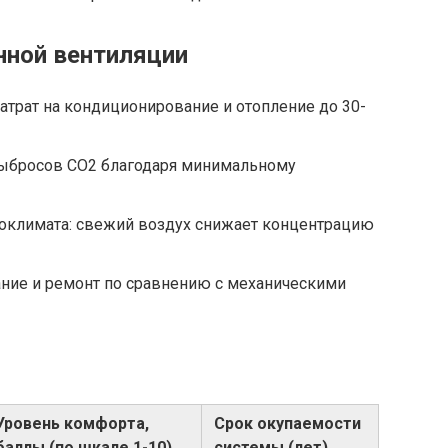
нной вентиляции
атрат на кондиционирование и отопление до 30-
выбросов CO2 благодаря минимальному
климата: свежий воздух снижает концентрацию
ание и ремонт по сравнению с механическими
Уровень комфорта,
Срок окупаемости
баллы (по шкале 1-10)
системы (лет)