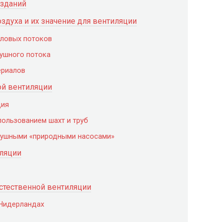
 зданий
духа и их значение для вентиляции
пловых потоков
ушного потока
ериалов
ой вентиляции
ция
ользованием шахт и труб
душными «природными насосами»
ляции
стественной вентиляции
 Нидерландах