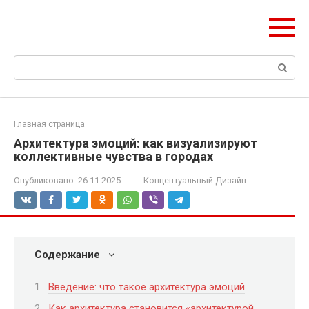
Перейти
ЧудоСтрой
к
Архитектурные шедевры Москвы и Мира
контенту
Поиск:
Главная страница
Архитектура эмоций: как визуализируют
коллективные чувства в городах
Опубликовано:
26.11.2025
Концептуальный Дизайн
Содержание
Введение: что такое архитектура эмоций
Как архитектура становится «архитектурой