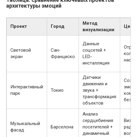
архитектуры эмоций
Метод
Проект
Город
Цель
визуализации
Данные
Отраж
Световой
Сан-
соцсетей +
колле
экран
Франциско
LED-
настр
инсталляция
Датчики
Созд
движения и
Интерактивный
эмоци
Токио
звука +
парк
комфо
трансформация
безоп
объектов
Анализ
сердцебиения
Визуа
Музыкальный
Барселона
посетителей +
радос
фасад
динамичный
волне