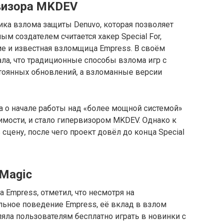
визора MKDEV
ика взлома защиты Denuvo, которая позволяет
ым создателем считается хакер Special For,
ие и известная взломщица Empress. В своём
ла, что традиционные способы взлома игр с
стоянных обновлений, а взломанные версии
а о начале работы над «более мощной системой»
димости, и стало гипервизором MKDEV. Однако к
 сцену, после чего проект довёл до конца Special
 Magic
а Empress, отметил, что несмотря на
льное поведение Empress, её вклад в взлом
яла пользователям бесплатно играть в новинки с