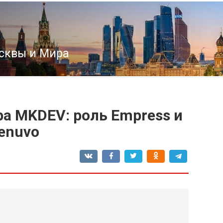
сквы и Мира
а MKDEV: роль Empress и
Denuvo