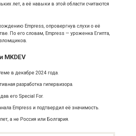
ких лет, а её навыки в этой области считаются
хождению Empress, опровергнув слухи о её
ве. По его словам, Empress — уроженка Египта,
 взломщиков.
 и MKDEV
еме в декабре 2024 года.
ктивная разработка гипервизора.
ав его Special For.
нала Empress и подтвердил её значимость.
ет, а не Россия или Болгария.