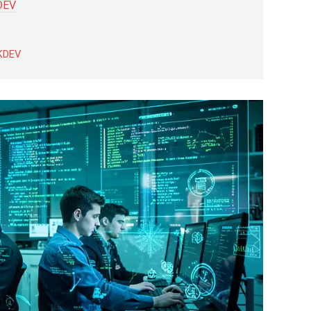
DEV
KDEV