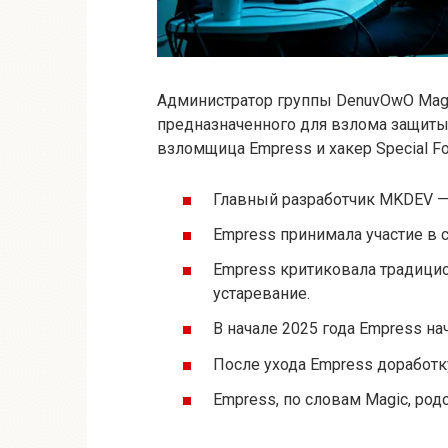
Администратор группы DenuvOwO Magi
предназначенного для взлома защиты 
взломщица Empress и хакер Special Fo
Главный разработчик MKDEV — 
Empress принимала участие в 
Empress критиковала традици
устаревание.
В начале 2025 года Empress на
После ухода Empress доработку
Empress, по словам Magic, родо