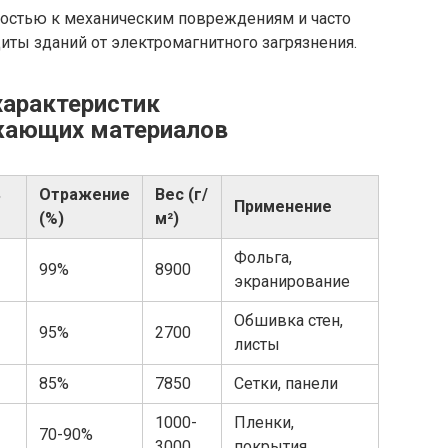
востью к механическим повреждениям и часто
иты зданий от электромагнитного загрязнения.
характеристик
жающих материалов
ь
Отражение
Вес (г/
Применение
(%)
м²)
Фольга,
99%
8900
экранирование
Обшивка стен,
95%
2700
листы
85%
7850
Сетки, панели
1000-
Пленки,
70-90%
3000
покрытия