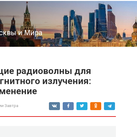
сквы и Мира
ие радиоволны для
гнитного излучения:
именение
ии Завтра