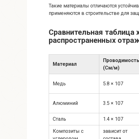
Такие материалы отличаются устойчи
применяются в строительстве для защ
Сравнительная таблица 
распространенных отра
Проводимост
Материал
(См/м)
Медь
5.8 × 107
Алюминий
3.5 × 107
Сталь
1.4 × 107
Композиты с
зависит от
углеродом
состава