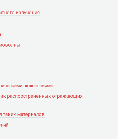
итного излучения
я
диоволны
ллическими включениями
стик распространенных отражающих
 таких материалов
ений