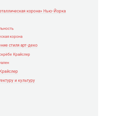
металлическая корона» Нью-Йорка
льность
еская корона
ние стиля арт-деко
оскрёбе Крайслер
уален
 Крайслер
ектуру и культуру