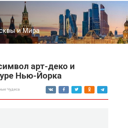
сквы и Мира
символ арт-деко и
туре Нью-Йорка
ые Чудеса