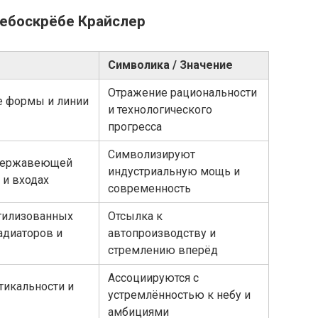
небоскрёбе Крайслер
Символика / Значение
Отражение рациональности
е формы и линии
и технологического
прогресса
Символизируют
 нержавеющей
индустриальную мощь и
 и входах
современность
тилизованных
Отсылка к
адиаторов и
автопроизводству и
стремлению вперёд
Ассоциируются с
тикальности и
устремлённостью к небу и
амбициями