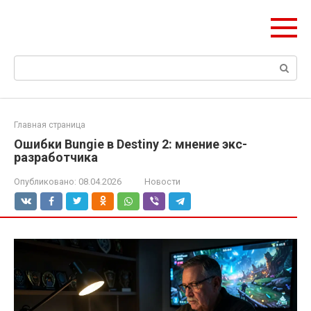
Перейти
ЧудоСтрой
к
Архитектурные шедевры Москвы и Мира
контенту
Поиск:
Главная страница
Ошибки Bungie в Destiny 2: мнение экс-
разработчика
Опубликовано:
08.04.2026
Новости