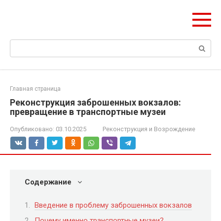
Перейти
ЧудоСтрой
к
Архитектурные шедевры Москвы и Мира
контенту
Поиск:
Главная страница
Реконструкция заброшенных вокзалов:
превращение в транспортные музеи
Опубликовано:
03.10.2025
Реконструкция и Возрождение
Содержание
Введение в проблему заброшенных вокзалов
Почему именно транспортные музеи?