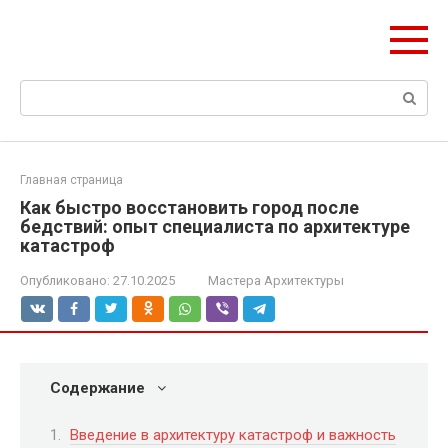
Перейти
ЧудоСтрой
к
Архитектурные шедевры Москвы и Мира
контенту
Поиск:
Главная страница
Как быстро восстановить город после
бедствий: опыт специалиста по архитектуре
катастроф
Опубликовано:
27.10.2025
Мастера Архитектуры
Содержание
Введение в архитектуру катастроф и важность