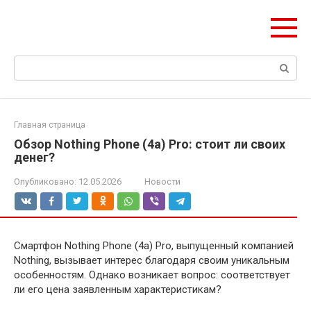
Перейти
ЧудоСтрой
к
Архитектурные шедевры Москвы и Мира
контенту
Поиск:
Главная страница
Обзор Nothing Phone (4a) Pro: стоит ли своих
денег?
Опубликовано:
12.05.2026
Новости
Смартфон Nothing Phone (4a) Pro, выпущенный компанией
Nothing, вызывает интерес благодаря своим уникальным
особенностям. Однако возникает вопрос: соответствует
ли его цена заявленным характеристикам?