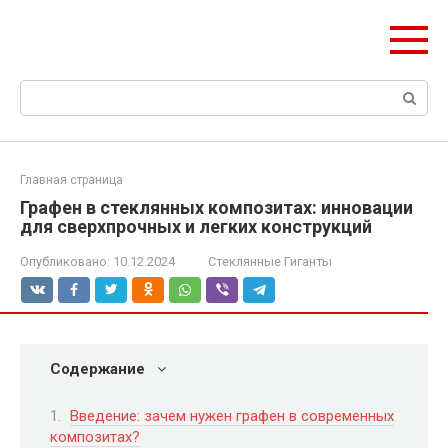
Перейти
ЧудоСтрой
к
Архитектурные шедевры Москвы и Мира
контенту
Поиск:
Главная страница
Графен в стеклянных композитах: инновации
для сверхпрочных и легких конструкций
Опубликовано:
10.12.2024
Стеклянные Гиганты
Содержание
Введение: зачем нужен графен в современных
композитах?