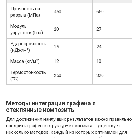
Прочность на
450
650
+4
разрыв (МПа)
Модуль
20
27
+3
упругости (Гпа)
Ударопрочность
15
24
+6
(кДж/м²)
Масса (кг/м²)
12
10
-1
Термостойкость
250
320
+2
(°С)
Методы интеграции графена в
стеклянные композиты
Для достижения наилучших результатов важно правильно
внедрить графен в структуру композита. Существует
несколько методов, каждый из которых оптимален для