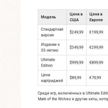
Цена в
Цена в
Модель
США
Европе
Стандартная
$249,99
€199,99
версия
Издание к
$349,99
€299,99
35-летию
Ultimate
$999,99
€899,99
Edition
Цена
$89,99
€79,99
картриджей
Среди игр, включённых в Ultimate Edition
Mark of the Wolves и другие хиты, кот