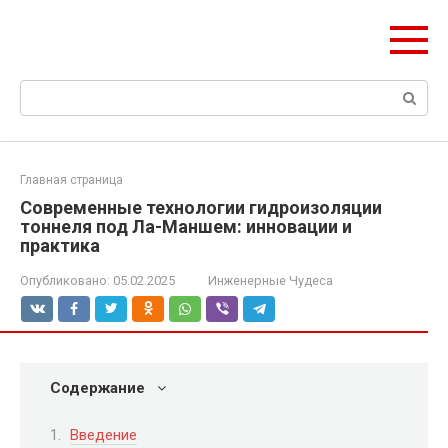
Перейти
ЧудоСтрой
к
Архитектурные шедевры Москвы и Мира
контенту
Поиск:
Главная страница
Современные технологии гидроизоляции
тоннеля под Ла-Маншем: инновации и
практика
Опубликовано:
05.02.2025
Инженерные Чудеса
Содержание
Введение