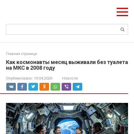
Перейти
ЧудоСтрой
к
Архитектурные шедевры Москвы и Мира
контенту
Поиск:
Главная страница
Как космонавты месяц выживали без туалета
на МКС в 2008 году
Опубликовано:
19.04.2026
Новости