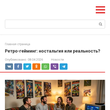
Перейти
ЧудоСтрой
к
Архитектурные шедевры Москвы и Мира
контенту
Поиск:
Главная страница
Ретро-гейминг: ностальгия или реальность?
Опубликовано:
08.04.2026
Новости