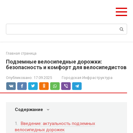
Перейти
ЧудоСтрой
к
Архитектурные шедевры Москвы и Мира
контенту
Поиск:
Главная страница
Подземные велосипедные дорожки:
безопасность и комфорт для велосипедистов
Опубликовано:
17.09.2025
Городская Инфраструктура
Содержание
Введение: актуальность подземных
велосипедных дорожек