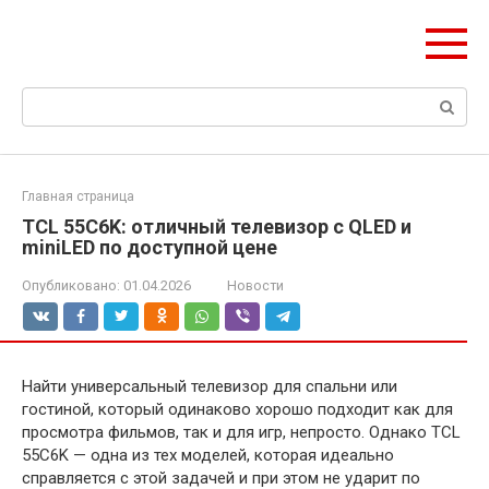
Перейти
ЧудоСтрой
к
Архитектурные шедевры Москвы и Мира
контенту
Поиск:
Главная страница
TCL 55C6K: отличный телевизор с QLED и
miniLED по доступной цене
Опубликовано:
01.04.2026
Новости
Найти универсальный телевизор для спальни или
гостиной, который одинаково хорошо подходит как для
просмотра фильмов, так и для игр, непросто. Однако TCL
55C6K — одна из тех моделей, которая идеально
справляется с этой задачей и при этом не ударит по