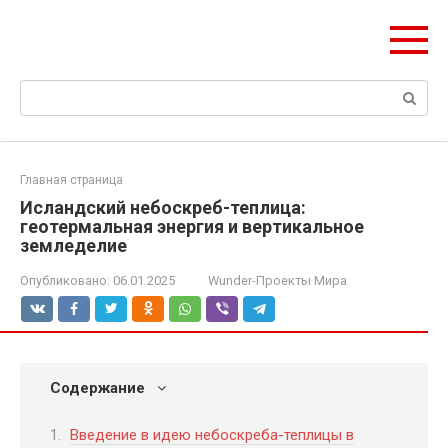
Перейти
ЧудоСтрой
к
Архитектурные шедевры Москвы и Мира
контенту
Поиск:
Главная страница
Исландский небоскреб-теплица:
геотермальная энергия и вертикальное
земледелие
Опубликовано:
06.01.2025
Wunder-Проекты Мира
Содержание
Введение в идею небоскреба-теплицы в