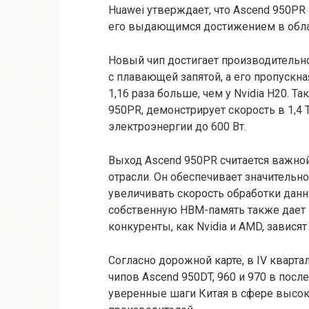
Huawei утверждает, что Ascend 950PR 
его выдающимся достижением в облас
Новый чип достигает производительно
с плавающей запятой, а его пропускна
1,16 раза больше, чем у Nvidia H20. Т
950PR, демонстрирует скорость в 1,4 
электроэнергии до 600 Вт.
Выход Ascend 950PR считается важно
отрасли. Он обеспечивает значительн
увеличивать скорость обработки данн
собственную HBM-память также дает 
конкуренты, как Nvidia и AMD, завися
Согласно дорожной карте, в IV кварт
чипов Ascend 950DT, 960 и 970 в пос
уверенные шаги Китая в сфере высок