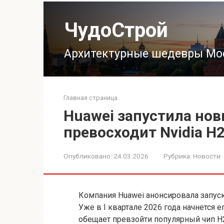
Перейти
к
ЧудоСтрой
контенту
Архитектурные шедевры Мо
Главная страница
Huawei запустила но
превосходит Nvidia H
Опубликовано:
24.03.2026
Рубрика:
Новости
Компания Huawei анонсировала запуск
Уже в I квартале 2026 года начнется е
обещает превзойти популярный чип H20