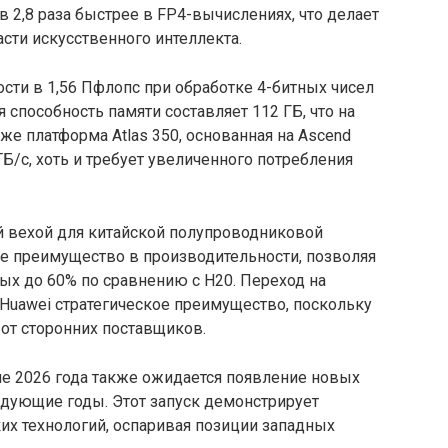
в 2,8 раза быстрее в FP4-вычислениях, что делает
ти искусственного интеллекта.
сти в 1,56 Пфлопс при обработке 4-битных чисел
я способность памяти составляет 112 ГБ, что на
акже платформа Atlas 350, основанная на Ascend
ТБ/с, хоть и требует увеличенного потребления
й вехой для китайской полупроводниковой
ое преимущество в производительности, позволяя
ых до 60% по сравнению с H20. Переход на
Huawei стратегическое преимущество, поскольку
т от сторонних поставщиков.
але 2026 года также ожидается появление новых
ледующие годы. Этот запуск демонстрирует
их технологий, оспаривая позиции западных