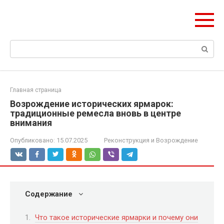
Перейти
ЧудоСтрой
к
Архитектурные шедевры Москвы и Мира
контенту
Поиск:
Главная страница
Возрождение исторических ярмарок:
традиционные ремесла вновь в центре
внимания
Опубликовано:
15.07.2025
Реконструкция и Возрождение
Содержание
Что такое исторические ярмарки и почему они