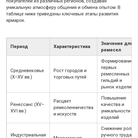
покупателей из различных регионов, создавая
уникальную атмосферу общения и обмена опытом. В
таблице ниже приведены ключевые этапы развития
ярмарок.
Значение для
Период
Характеристика
ремесел
Формирование
первых
Средневековье
Рост городов и
ремесленных
(X–XV вв.)
торговых путей
гильдий и
рынок изделий
Повышение
Расцвет
Ренессанс (XV–
качества и
ремесленничества
XVI вв.)
уникальности
и искусств
изделий
Снижение роли
Индустриальная
ручного труда,