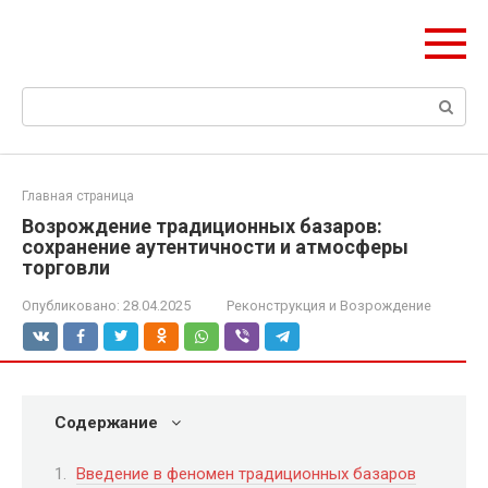
Перейти
ЧудоСтрой
к
Архитектурные шедевры Москвы и Мира
контенту
Поиск:
Главная страница
Возрождение традиционных базаров:
сохранение аутентичности и атмосферы
торговли
Опубликовано:
28.04.2025
Реконструкция и Возрождение
Содержание
Введение в феномен традиционных базаров