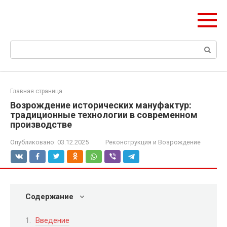
Перейти
ЧудоСтрой
к
Архитектурные шедевры Москвы и Мира
контенту
Поиск:
Главная страница
Возрождение исторических мануфактур:
традиционные технологии в современном
производстве
Опубликовано:
03.12.2025
Реконструкция и Возрождение
Содержание
Введение