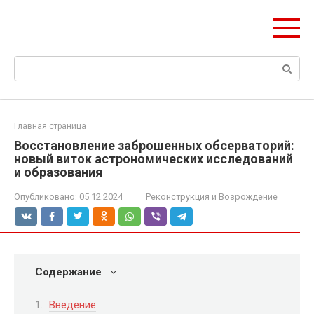
Перейти
ЧудоСтрой
к
Архитектурные шедевры Москвы и Мира
контенту
Поиск:
Главная страница
Восстановление заброшенных обсерваторий:
новый виток астрономических исследований
и образования
Опубликовано:
05.12.2024
Реконструкция и Возрождение
Содержание
Введение