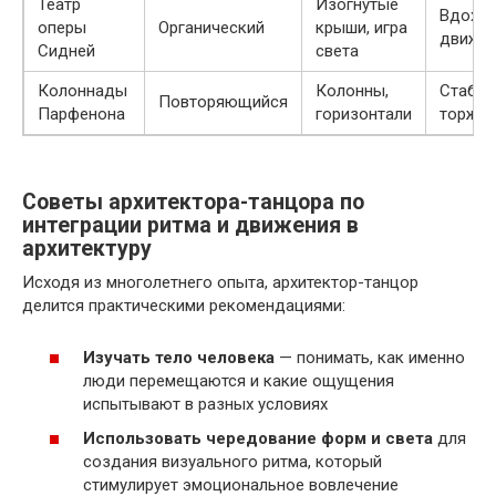
Театр
Изогнутые
Вдохно
оперы
Органический
крыши, игра
движен
Сидней
света
Колоннады
Колонны,
Стабил
Повторяющийся
Парфенона
горизонтали
торжес
Советы архитектора-танцора по
интеграции ритма и движения в
архитектуру
Исходя из многолетнего опыта, архитектор-танцор
делится практическими рекомендациями:
Изучать тело человека
— понимать, как именно
люди перемещаются и какие ощущения
испытывают в разных условиях
Использовать чередование форм и света
для
создания визуального ритма, который
стимулирует эмоциональное вовлечение