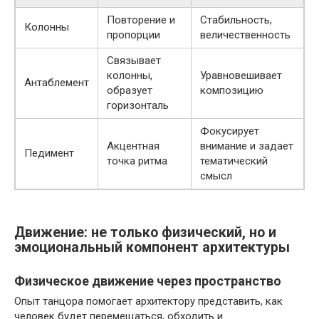
Повторение и
Стабильность,
Колонны
пропорции
величественность
Связывает
колонны,
Уравновешивает
Антаблемент
образует
композицию
горизонталь
Фокусирует
Акцентная
внимание и задает
Педимент
точка ритма
тематический
смысл
Движение: не только физический, но и
эмоциональный компонент архитектуры
Физическое движение через пространство
Опыт танцора помогает архитектору представить, как
человек будет перемещаться, обходить и