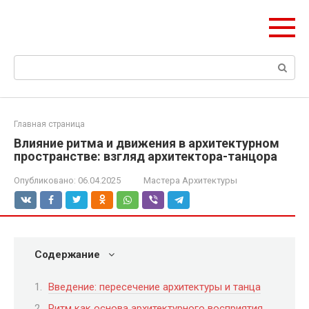
Перейти
ЧудоСтрой
к
Архитектурные шедевры Москвы и Мира
контенту
Поиск:
Главная страница
Влияние ритма и движения в архитектурном
пространстве: взгляд архитектора-танцора
Опубликовано:
06.04.2025
Мастера Архитектуры
Содержание
Введение: пересечение архитектуры и танца
Ритм как основа архитектурного восприятия