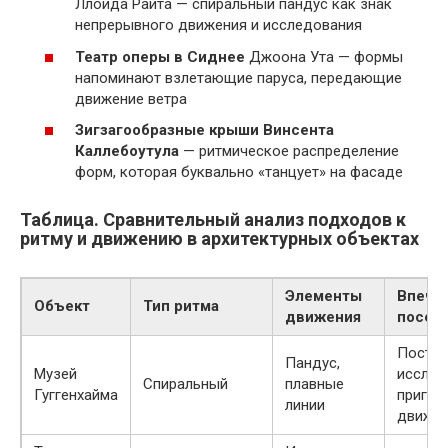
Ллойда Райта — спиральный пандус как знак
непрерывного движения и исследования
Театр оперы в Сиднее
Джоона Ута — формы
напоминают взлетающие паруса, передающие
движение ветра
Зигзагообразные крыши Винсента
Каллебоутула
— ритмическое распределение
форм, которая буквально «танцует» на фасаде
Таблица. Сравнительный анализ подходов к
ритму и движению в архитектурных объектах
Элементы
Впечат
Объект
Тип ритма
движения
посет
Постоя
Пандус,
Музей
исслед
Спиральный
плавные
Гуггенхайма
пригла
линии
движе