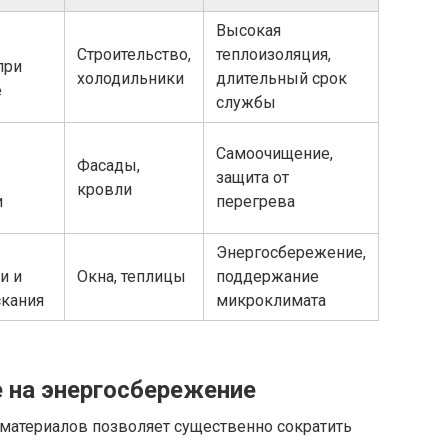
Высокая
Строительство,
теплоизоляция,
при
холодильники
длительный срок
е
службы
Самоочищение,
Фасады,
защита от
кровли
и
перегрева
Энергосбережение,
и и
Окна, теплицы
поддержание
скания
микроклимата
 на энергосбережение
материалов позволяет существенно сократить