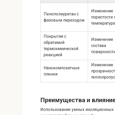
Изменение
Пенополиуретан с
пористости 
фазовым переходом
температур
Покрытия с
Изменение
обратимой
состава
термохимической
поверхност
реакцией
Изменение
Нанокомпозитные
прозрачност
пленки
теплопропу
Преимущества и влияние
Использование умных изоляционных 