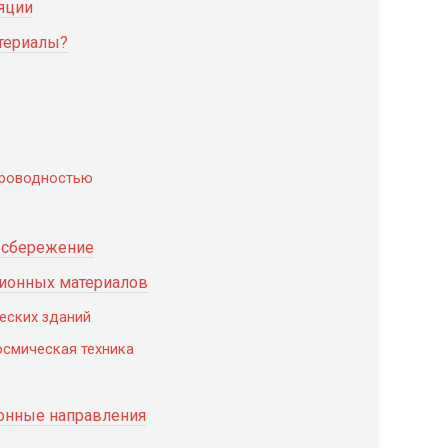
яции
териалы?
проводностью
осбережение
ионных материалов
еских зданий
осмическая техника
онные направления