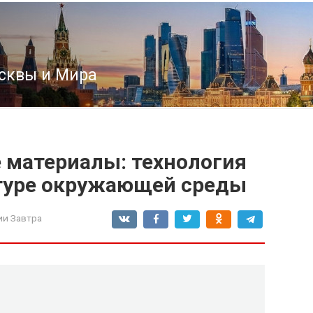
сквы и Мира
материалы: технология
туре окружающей среды
ии Завтра