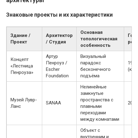
архитектуры
Знаковые проекты и их характеристики
Основная
Здание /
Архитектор
Год
топологическая
Проект
/ Студия
реа
особенность
Артур
Визуальный
Концепт
Пенроуз /
парадокс
1980
«Лестница
Escher
бесконечного
(кон
Пенроуза»
Foundation
подъёма
Нелинейные
замкнутые
Музей Лувр-
пространства с
SANAA
2012
Ланс
плавными
переходами
между комнатами
Объект с
внутренним и