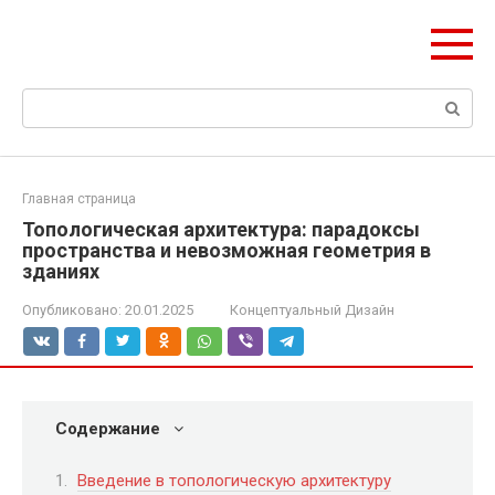
Перейти
ЧудоСтрой
к
Архитектурные шедевры Москвы и Мира
контенту
Поиск:
Главная страница
Топологическая архитектура: парадоксы
пространства и невозможная геометрия в
зданиях
Опубликовано:
20.01.2025
Концептуальный Дизайн
Содержание
Введение в топологическую архитектуру