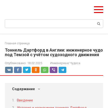
Перейти
ЧудоСтрой
к
Архитектурные шедевры Москвы и Мира
контенту
Поиск:
Главная страница
Тоннель Дартфорд в Англии: инженерное чудо
под Темзой с учётом судоходного движения
Опубликовано:
18.02.2025
Инженерные Чудеса
Содержание
Введение
История и назначение тоннеля Дартфорд