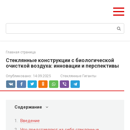
Перейти
ЧудоСтрой
к
Архитектурные шедевры Москвы и Мира
контенту
Поиск:
Главная страница
Стеклянные конструкции с биологической
очисткой воздуха: инновации и перспективы
Опубликовано:
14.09.2025
Стеклянные Гиганты
Содержание
Введение
Что представляют из себя стеклянные