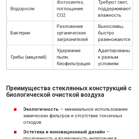
Фотосинтез,
Требуют свет,
Водоросли
поглощение
поддерживают
CO2
влажность
Разложение
Выносливы,
Бактерии
органических
быстро
загрязнителей
размножаются
Удержание
Адаптированы
Грибы (мицелий)
пыли,
к разным
биофильтрация
условиям
Преимущества стеклянных конструкций с
биологической очисткой воздуха
Экологичность
— минимальное использование
химических фильтров и отсутствие токсичных
отходов.
Эстетика и инновационный дизайн
—
прозрачность и возможность интеграции в