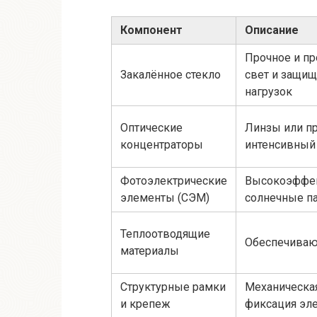
Компонент
Описание
Прочное и пр
Закалённое стекло
свет и защищ
нагрузок
Оптические
Линзы или п
концентраторы
интенсивный 
Фотоэлектрические
Высокоэффе
элементы (СЭМ)
солнечные п
Теплоотводящие
Обеспечиваю
материалы
Структурные рамки
Механическа
и крепеж
фиксация эл