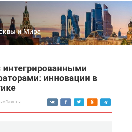
сквы и Мира
с интегрированными
аторами: инновации в
тике
ые Гиганты