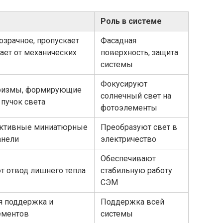
Роль в системе
озрачное, пропускает
Фасадная
ает от механических
поверхность, защита
системы
Фокусируют
ризмы, формирующие
солнечный свет на
пучок света
фотоэлементы
ктивные миниатюрные
Преобразуют свет в
анели
электричество
Обеспечивают
т отвод лишнего тепла
стабильную работу
СЭМ
я поддержка и
Поддержка всей
ементов
системы