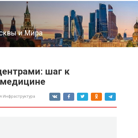
сквы и Мира
центрами: шаг к
 медицине
я Инфраструктура