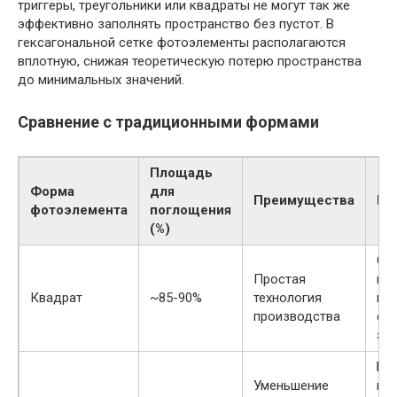
триггеры, треугольники или квадраты не могут так же
эффективно заполнять пространство без пустот. В
гексагональной сетке фотоэлементы располагаются
вплотную, снижая теоретическую потерю пространства
до минимальных значений.
Сравнение с традиционными формами
Площадь
Форма
для
Преимущества
Не
фотоэлемента
поглощения
(%)
Ос
Простая
пр
Квадрат
~85-90%
технология
пр
производства
с 
эл
Бо
Уменьшение
пу