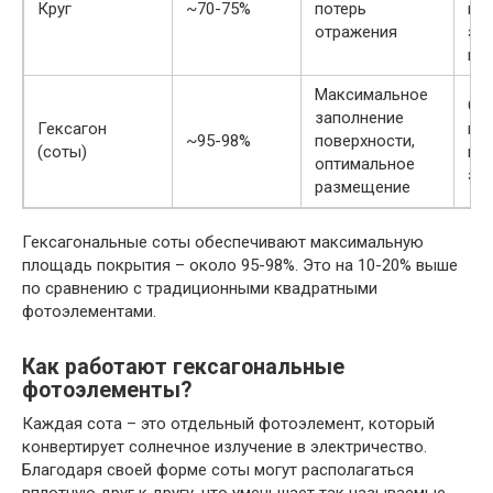
Круг
~70-75%
потерь
ме
отражения
эл
пл
Максимальное
Сл
заполнение
Гексагон
пр
~95-98%
поверхности,
(соты)
и 
оптимальное
эл
размещение
Гексагональные соты обеспечивают максимальную
площадь покрытия – около 95-98%. Это на 10-20% выше
по сравнению с традиционными квадратными
фотоэлементами.
Как работают гексагональные
фотоэлементы?
Каждая сота – это отдельный фотоэлемент, который
конвертирует солнечное излучение в электричество.
Благодаря своей форме соты могут располагаться
вплотную друг к другу, что уменьшает так называемые