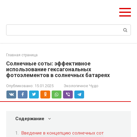
Перейти
ЧудоСтрой
к
Архитектурные шедевры Москвы и Мира
контенту
Поиск:
Главная страница
Солнечные соты: эффективное
использование гексагональных
фотоэлементов в солнечных батареях
Опубликовано:
15.01.2025
Экологичное Чудо
Содержание
Введение в концепцию солнечных сот