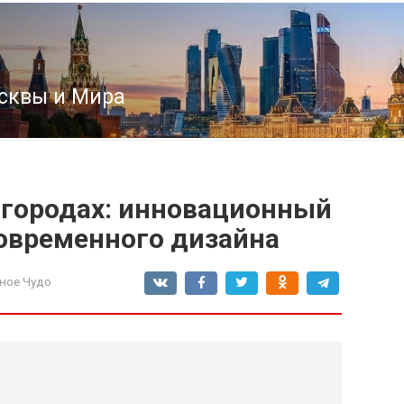
сквы и Мира
 городах: инновационный
современного дизайна
ное Чудо