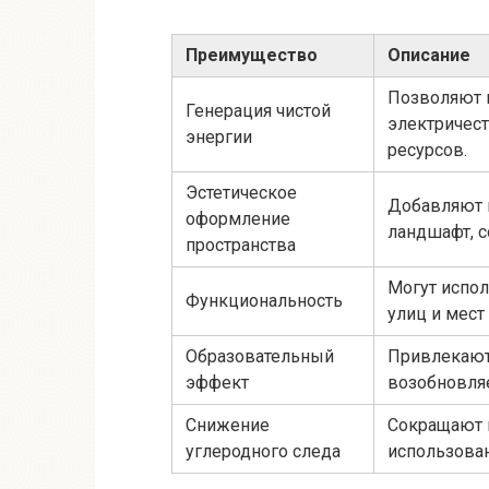
Преимущество
Описание
Позволяют 
Генерация чистой
электричест
энергии
ресурсов.
Эстетическое
Добавляют 
оформление
ландшафт, с
пространства
Могут испол
Функциональность
улиц и мест
Образовательный
Привлекают
эффект
возобновля
Снижение
Сокращают 
углеродного следа
использован