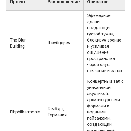
Проект
Расположение
Описание
Эфемерное
здание,
создающее
густой туман,
The Blur
блокируя зрение
Швейцария
Building
и усиливая
ощущение
пространства
через слух,
осязание и запах.
Концертный зал с
уникальной
акустикой,
архитектурными
формами и
Гамбург,
Elbphilharmonie
водными
Германия
пейзажами,
создающий
комплексный