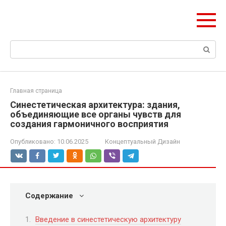
Перейти
ЧудоСтрой
к
Архитектурные шедевры Москвы и Мира
контенту
Поиск:
Главная страница
Синестетическая архитектура: здания,
объединяющие все органы чувств для
создания гармоничного восприятия
Опубликовано:
10.06.2025
Концептуальный Дизайн
Содержание
Введение в синестетическую архитектуру