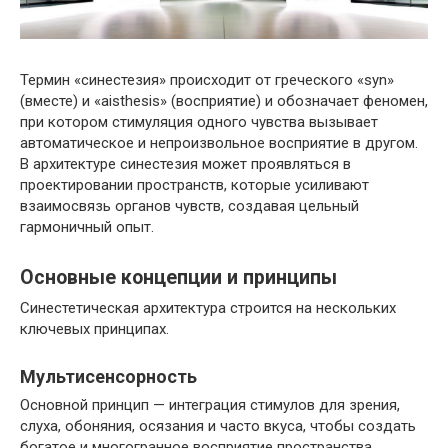
Термин «синестезия» происходит от греческого «syn»
(вместе) и «aisthesis» (восприятие) и обозначает феномен,
при котором стимуляция одного чувства вызывает
автоматическое и непроизвольное восприятие в другом.
В архитектуре синестезия может проявляться в
проектировании пространств, которые усиливают
взаимосвязь органов чувств, создавая цельный
гармоничный опыт.
Основные концепции и принципы
Синестетическая архитектура строится на нескольких
ключевых принципах.
Мультисенсорность
Основной принцип — интеграция стимулов для зрения,
слуха, обоняния, осязания и часто вкуса, чтобы создать
богатое и многогранное восприятие пространства.