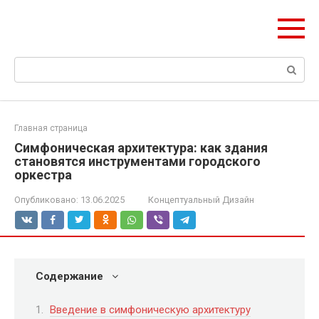
Перейти
ЧудоСтрой
к
Архитектурные шедевры Москвы и Мира
контенту
Поиск:
Главная страница
Симфоническая архитектура: как здания
становятся инструментами городского
оркестра
Опубликовано:
13.06.2025
Концептуальный Дизайн
Содержание
Введение в симфоническую архитектуру