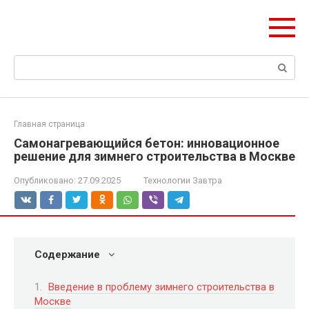
Перейти
ЧудоСтрой
к
Архитектурные шедевры Москвы и Мира
контенту
Поиск:
Главная страница
Самонагревающийся бетон: инновационное
решение для зимнего строительства в Москве
Опубликовано:
27.09.2025
Технологии Завтра
Содержание
Введение в проблему зимнего строительства в
Москве