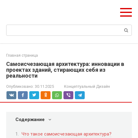
Перейти
ЧудоСтрой
к
Архитектурные шедевры Москвы и Мира
контенту
Поиск:
Главная страница
Самоисчезающая архитектура: инновации в
проектах зданий, стирающих себя из
реальности
Опубликовано:
30.11.2025
Концептуальный Дизайн
Содержание
Что такое самоисчезающая архитектура?