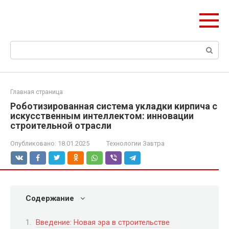
Перейти
ЧудоСтрой
к
Архитектурные шедевры Москвы и Мира
контенту
Поиск:
Главная страница
Роботизированная система укладки кирпича с
искусственным интеллектом: инновации
строительной отрасли
Опубликовано:
18.01.2025
Технологии Завтра
Содержание
Введение: Новая эра в строительстве