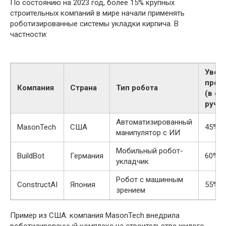
По состоянию на 2023 год, более 15% крупных
строительных компаний в мире начали применять
роботизированные системы укладки кирпича. В
частности:
Увел
прои
Компания
Страна
Тип робота
(в ср
ручно
Автоматизированный
MasonTech
США
45%
манипулятор с ИИ
Мобильный робот-
BuildBot
Германия
60%
укладчик
Робот с машинным
ConstructAI
Япония
55%
зрением
Пример из США: компания MasonTech внедрила
роботизированный комплекс на строительстве жилого