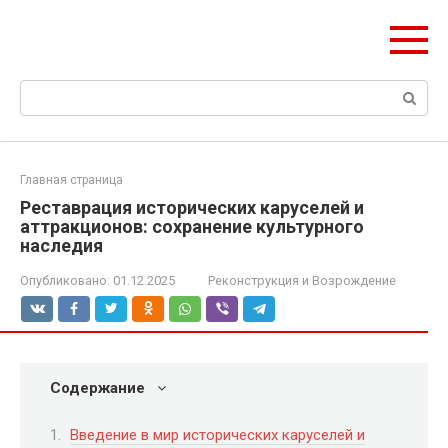
Перейти
ЧудоСтрой
к
Архитектурные шедевры Москвы и Мира
контенту
Поиск:
Главная страница
Реставрация исторических каруселей и
аттракционов: сохранение культурного
наследия
Опубликовано:
01.12.2025
Реконструкция и Возрождение
Содержание
Введение в мир исторических каруселей и