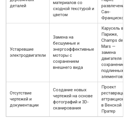
материалов со
деталей
развлечений
сходной текстурой и
Сан-
цветом
Франциско
Карусель в
Париже,
Замена на
Champs de
бесшумные и
Mars —
Устаревшие
энергоэффективные
замена
электродвигатели
моторы с
двигателя с
сохранением
сохранением
внешнего вида
подлинных
элементов
Проект
Создание новых
Отсутствие
реставрации
чертежей на основе
чертежей и
аттракциона
фотографий и 3D-
документации
в Венской
сканирования
Пратер