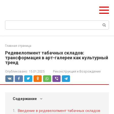
Перейти
ЧудоСтрой
к
Архитектурные шедевры Москвы и Мира
контенту
Поиск:
Главная страница
Редевелопмент табачных складов:
трансформация в арт-галереи как культурный
тренд
Опубликовано:
15.01.2025
Реконструкция и Возрождение
Содержание
Введение в редевелопмент табачных складов