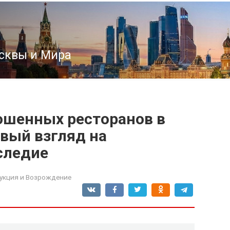
сквы и Мира
ошенных ресторанов в
вый взгляд на
следие
укция и Возрождение