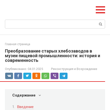
Перейти
ЧудоСтрой
к
Архитектурные шедевры Москвы и Мира
контенту
Поиск:
Главная страница
Преобразование старых хлебозаводов в
музеи пищевой промышленности: история и
современность
Опубликовано:
04.01.2025
Реконструкция и Возрождение
Содержание
Введение