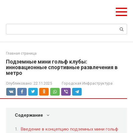
Перейти
ЧудоСтрой
к
Архитектурные шедевры Москвы и Мира
контенту
Поиск:
Главная страница
Подземные мини гольф клубы:
инновационные спортивные развлечения в
метро
Опубликовано:
22.11.2025
Городская Инфраструктура
Содержание
Введение в концепцию подземных мини гольф