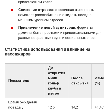
прилегающем холле.
Снижение стресса:
спортивная активность
помогает расслабиться и ожидать поезд с
меньшим уровнем стресса.
Привлечение новой аудитории:
форматы
должны быть простыми и привлекательными для
разных возрастных групп и социальных слоев.
Статистика использования и влияние на
пассажиров
До
открытия
мини
После
Измене
Показатель
гольф
открытия
(%)
клуба в
метро
Время ожидания
поезда у
12,5
14,2
+13,6%