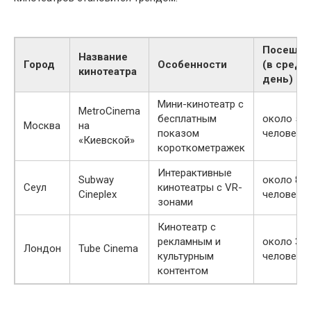
Посещае
Название
Город
Особенности
(в средн
кинотеатра
день)
Мини-кинотеатр с
MetroCinema
бесплатным
около 50
Москва
на
показом
человек
«Киевской»
короткометражек
Интерактивные
Subway
около 80
Сеул
кинотеатры с VR-
Cineplex
человек
зонами
Кинотеатр с
рекламным и
около 30
Лондон
Tube Cinema
культурным
человек
контентом