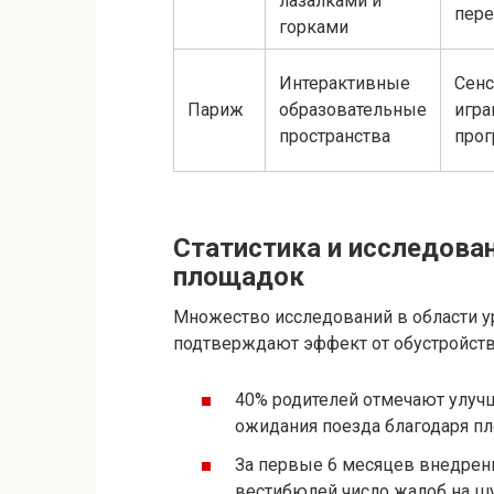
лазалками и
пере
горками
Интерактивные
Сенс
Париж
образовательные
игра
пространства
про
Статистика и исследова
площадок
Множество исследований в области у
подтверждают эффект от обустройств
40% родителей отмечают улуч
ожидания поезда благодаря п
За первые 6 месяцев внедрен
вестибюлей число жалоб на шу