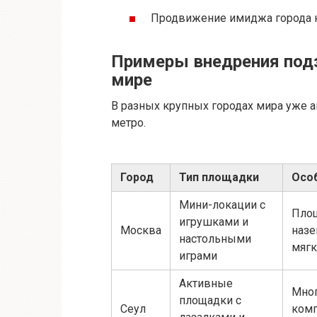
Продвижение имиджа города к
Примеры внедрения под
мире
В разных крупных городах мира уже 
метро.
Город
Тип площадки
Осо
Мини-локации с
Площ
игрушками и
Москва
назе
настольными
мяг
играми
Активные
Мно
площадки с
Сеул
комп