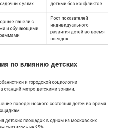
садочных узлах
детьми без конфликтов
Рост показателей
орные панели с
индивидуального
ми и обучающими
развития детей во время
граммами
поездок
ния по влиянию детских
рбанистики и городской социологии
а станций метро детскими зонами.
шение поведенческого состояния детей во время
лощадкам.
ия детских площадок в одном из московских
м снизилось на 25%.