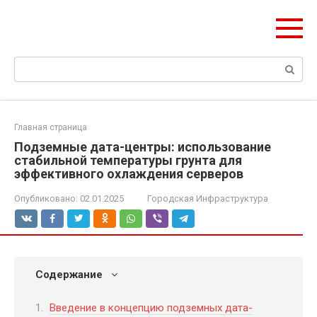
Перейти
ЧудоСтрой
к
Архитектурные шедевры Москвы и Мира
контенту
Поиск:
Главная страница
Подземные дата-центры: использование
стабильной температуры грунта для
эффективного охлаждения серверов
Опубликовано:
02.01.2025
Городская Инфраструктура
Содержание
Введение в концепцию подземных дата-