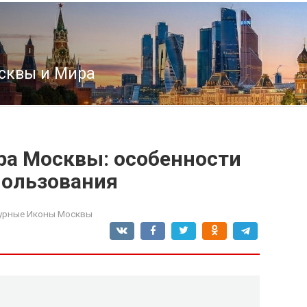
сквы и Мира
ра Москвы: особенности
пользования
урные Иконы Москвы