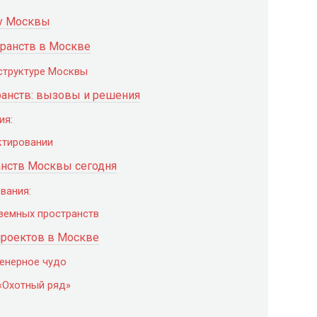
ру Москвы
транств в Москве
структуре Москвы
анств: вызовы и решения
ия:
ктировании
нств Москвы сегодня
вания:
земных пространств
роектов в Москве
енерное чудо
«Охотный ряд»