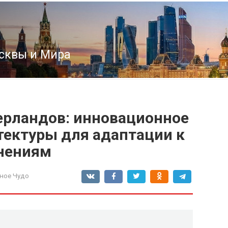
сквы и Мира
ерландов: инновационное
тектуры для адаптации к
нениям
ное Чудо