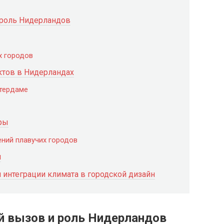
 роль Нидерландов
х городов
ктов в Нидерландах
стердаме
ры
ений плавучих городов
я
 интеграции климата в городской дизайн
й вызов и роль Нидерландов