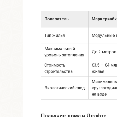
Показатель
Маркервайк
Тип жилья
Модульные 
Максимальный
До 2 метров
уровень затопления
Стоимость
€3,5 — €4 мл
строительства
жилья
Минимальны
Экологический след
круглогодич
на воде
Плавучие дома в Делфте