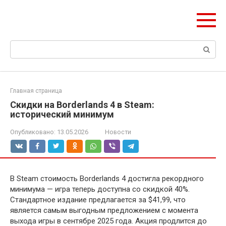
Перейти
ЧудоСтрой
к
Архитектурные шедевры Москвы и Мира
контенту
Поиск:
Главная страница
Скидки на Borderlands 4 в Steam:
исторический минимум
Опубликовано:
13.05.2026
Новости
В Steam стоимость Borderlands 4 достигла рекордного
минимума — игра теперь доступна со скидкой 40%.
Стандартное издание предлагается за $41,99, что
является самым выгодным предложением с момента
выхода игры в сентябре 2025 года. Акция продлится до