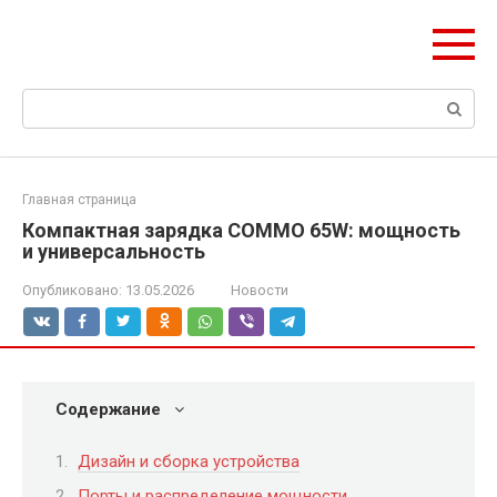
Перейти
ЧудоСтрой
к
Архитектурные шедевры Москвы и Мира
контенту
Поиск:
Главная страница
Компактная зарядка COMMO 65W: мощность
и универсальность
Опубликовано:
13.05.2026
Новости
Содержание
Дизайн и сборка устройства
Порты и распределение мощности