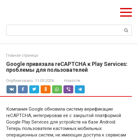
Перейти
ЧудоСтрой
к
Архитектурные шедевры Москвы и Мира
контенту
Поиск:
Главная страница
Google привязала reCAPTCHA к Play Services:
проблемы для пользователей
Опубликовано:
11.05.2026
Новости
Компания Google обновила систему верификации
reCAPTCHA, интегрировав её с закрытой платформой
Google Play Services для устройств на базе Android.
Теперь пользователи кастомных мобильных
операционных систем, не имеющих доступа к сервисам